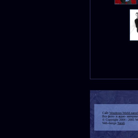
Сайт
Wondrous-World.narod
Все фото- и аудио- материа
© Copyright 2004 - 2005 Won
Web-design
Natali