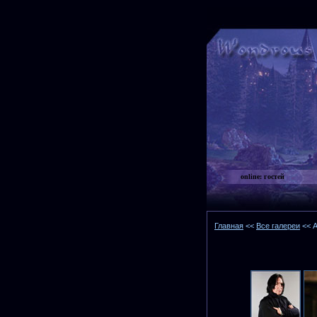
online:
гостей
Главная
<<
Все галереи
<< А