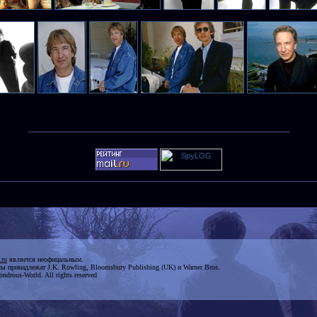
s
.ru
является неофицальным.
лы принадлежат J.K. Rowling, Bloomsbury Publishing (UK) и Warner Bros.
drous-World. All rights reserved