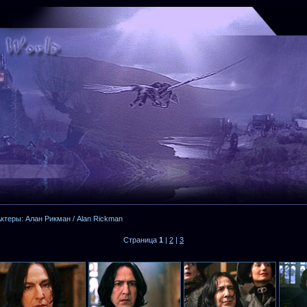
ктеры: Алан Рикман / Alan Rickman
Страница
1
|
2
|
3