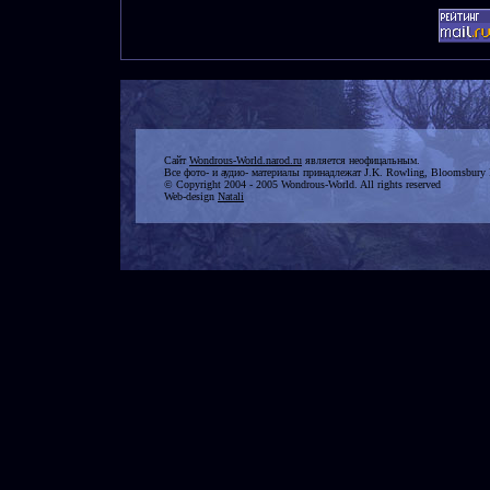
Сайт
Wondrous-World.narod.ru
является неофицальным.
Все фото- и аудио- материалы принадлежат J.K. Rowling, Bloomsbury 
© Copyright 2004 - 2005 Wondrous-World. All rights reserved
Web-design
Natali