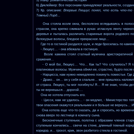
6) Диклеймер: Все персонажи принадлежат реальности, созда
7) Кр. описание:
Впервые Люциус понял, что есть что-то б
Темный Лорд…
Она стояла возле окна, бесполезно вглядываясь в полосы 
страхом, она крепко сжимала в руках атласную ленту черно
деревья и пыталась различить старинные ворота родового 
белокурые волосы, бледное прекрасное лицо…
Где-то в гостиной раздался шум, и леди бросилась по каменн
- Люциуc… - она вбежала в гостиную.
Возле камина стоял статный мужчина аристократичной вн
сражения…
- О мой бог, Люциус… Что… Как ты? Что случилось? Я так
платиновые волосы. Мужчина обнял ее, страстно, будто после в
- Нарцисса, нам нужно немедленно покинуть поместье. Где 
- Драко… он… он у себя в спальне… мне пришлось наложить на
от страха. Люциус, ты мог погибнуть! Я… Я не знаю, чтобы дела
ты не вернешься… дорогой….
Она не хотела отпускать его.
- Цисси, нам не удалось… - он медлил, - Министерство теп
твои опасения окажутся реальными и я больше не вернусь… Иди
Она хотела еще что-то сказать, да и спросить, но времени 
снова вверх по лестнице в комнату сына.
Бесконечные ступеньки, полотна с образами членов старин
ступеньки кончились… свечи на стене, длинный темный корид
коридор, и… грохот, крик, звон разбитого стекла в гостиной.