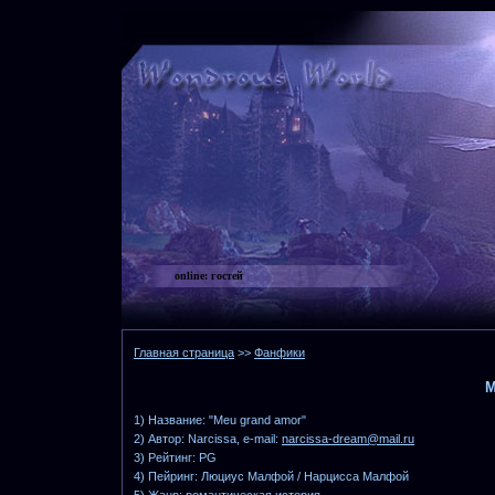
online:
гостей
Главная страница
>>
Фанфики
M
1) Название: "Meu grand amor"
2) Автор: Narcissa, e-mail:
narcissa-dream@mail.ru
3) Рейтинг: PG
4) Пейринг: Люциус Малфой / Нарцисса Малфой
5) Жанр: романтическая история