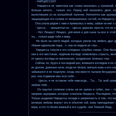
- НАРЦИССА!!!!
Нарцисса не заметила как снова оказалась у огромной, м
больше ничего… только его. Перед ней оказались двое, к
вылетевшем из ее волшебной палочки. Непонятно как аурор
защищающие его хозяев от непрошенных гостей, но Нарциссу 
Она упала рядом с ним и прижалась к нему, забыв на миг о 
- Цисси… - прошептал он. - Цисси, дорогая, прости, что не с
- Нет, Люциус! Люциус, для меня и для сына ты все в этой ж
ты… только ради тебя я живу.
Не было на свете людей, которые умели так любить друг дру
«Какая идеальная пара…», они не видели их глаз…
Нарцисса тонула в его холодных голубых глазах. Они были 
нее в его жестоком, ледяном взгляде появлялась страсть, жел
от одного взгляда ее магических, колдовских зеленых глаз.
Сейчас он, будто в последний раз, впивался взглядом в ее гл
их долгие, длинные ночи, когда ее белую, мягкую кожу и его с
забывался в ее поцелуях, когда они вместе пылали безудерж
раз, она отдавала ему всю себя…
- Цисси, я не оставлю тебя навсегда… Ты… Ты мой храм, 
люблю тебя…
Он ощутил соленые слезы на ее щеках и губах, она – таки
прерван аурорами, которые схватили Люциуса. Последнее, что
Только рыдание Нарциссы позади и уверенность в том, что ник
великая любовь вернут его в объятия той, кому принадлежит 
вера, и кто-то более важный в его судьбе, чем Темный Лорд…