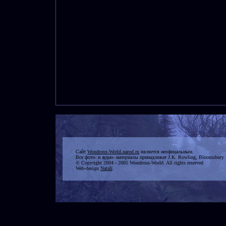
Сайт
Wondrous-World.narod.ru
является неофицальным.
Все фото- и аудио- материалы принадлежат J.K. Rowling, Bloomsbury 
© Copyright 2004 - 2005 Wondrous-World. All rights reserved
Web-design
Natali