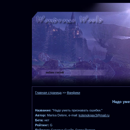
online:
гостей
Главная страница
>>
Фанфики
Надо уме
Название:
"Надо уметь признавать ошибки."
Автор:
Marisa Delore, e-mail:
kotenokgav3@mail.ru
Бета:
нет
Рейтинг:
G
Пейринг:
Северус Снейп, Гарри Поттер