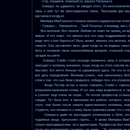
- Сэр, покажите, пожалуйста, вашего Патронуса.
Северус не удивился, он ожидал этого. Он многозначительно
лань, к ней тут же присоединился олень. Проскакав два кр
растаяли в воздухе.
Минерва МакГонагалл сказала немного надтреснутым голос
- Северус… Невероятно… Твой Патронус и вправду, как у Л
Все молчали. Все поняли. Любовь не знает ни границ, ни вре
живых. И кто знает, что именно все эти годы поддерживало 
ради чего стоит бороться? Быть может, именно эта ниточка,
смерти. Она заставляет жить, даже когда ты не видишь смыс
быть в человеке такое непоколебимое желание, стальной сте
загадок на свете.
Северус Снейп стоял посреди огромного зала, в котором п
приходит к человеку внезапно, тогда, когда он этого совсем н
быстрее. Его ничто больше не удерживало здесь. Но что-то по
мог дать определения. Желание узнать, чем закончилась бит
слов о том, что сын Лили справился, победил того, кто отрав
Когда Поттер встал и начал говорить, Снейп с горечью к
вскружила мальчишке голову. И тут ему надо выделиться, и т
и утихнет еще очень не скоро… Но потом профессор услышал
сердце. Тут было все: и признание его работы, которого, ка
этого, тем более после смерти единственного человека, зн
студента, чья ненависть к нему была сравнима разве что с от
Северуса даже не рассердило упоминание о Лили, хотя 
подобные вещи, притупляет горечь…. А затем Минерва Мак
только преподавателем, но и директором. Профессор был увер
когда его поддержали студенты, да какие… Те, которым он 