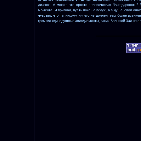
диагноз. А может, это просто человеческая благодарность? 
момента. И признал, пусть пока не вслух, а в душе, свои ошиб
чувство, что ты никому ничего не должен, тем более извинен
громкие единодушные аплодисменты, каких Большой Зал не с