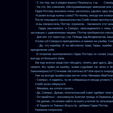
- С тех пор, как я увидел вашего Патронуса, сэр. Северус 
- На это, без сомнения, обескураживающее заявление мне о
Гарри Поттеру внезапно очень захотелось сделать одну вещь
-А разве всегда нужны слова? По-моему, иногда они излишн
После секундного замешательства Снейп пожал протянутую 
-А вы повзрослели, Поттер, поумнели... Запомните этот мом
Гарри рассмеялся, и Северус присоединился к нему. Пос
застывших с удивленными лицами, Поттер пробормотал сквозь
- Для них это чересчур, сэр. Победа над Волдемортом, ваше
Уголки губ Северуса приподнялись в намеке на улыбку. Сне
- Да, это перебор. И ты абсолютно прав, Гарри, ошибки н
преодолении себя.
И потрепав ошеломленного Гарри Поттера по голове (еще бы
выходу из Большого Зала.
Им еще многое предстоит обсудить, понять друг друга. Два 
смерти, без права на ошибку, чьими судьбами так легко и 
Закономерность? Стечение обстоятельств? Или просто очеред
Уже на выходе профессора настиг голос Минервы МакГонаг
- Северус, я надеюсь, ты не собираешься никуда уезжать? 
Снейп резко обернулся:
- Минерва, вы хотите сказать…
- Да, Северус. Думаю, попечительский совет одобрит твою ка
- Оставайтесь! – воскликнула Золотая троица. А Гермиона 
- Не думаю, что можно найти лучшего учителя по зельевар
- И Защите от Темных Искусств,- добавил Гарри Поттер.
Гермиона попросила: