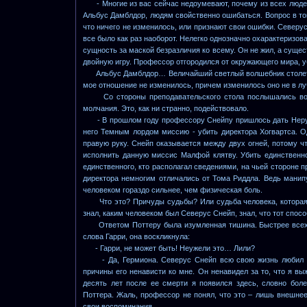
- Многие из вас сейчас недоумевают, почему из всех людей я
Альбус Дамблдор, людям свойственно ошибаться. Вопрос в том,
что ничего не изменилось, или признают свои ошибки. Северу
все было как раз наоборот. Нелегко однозначно охарактеризов
сущность за маской безразличия ко всему. Он не жил, а сущес
двойную игру. Профессор отгородился от окружающего мира, уб
Альбус Дамблдор… Величайший светлый волшебник столетия... 
мое отношение не изменилось, причем изменилось оно не в л
Со стороны преподавательского стола послышались возм
молчания. Это, как ни странно, подействовало.
- В прошлом году профессору Снейпу пришлось дать Неруш
него Темным лордом миссию - убить директора Хогвартса. 
правую руку. Снейп оказывается между двух огней, потому ч
исполнить данную миссис Малфой клятву. Убить единственног
единственного, кто располагал сведениями, на чьей стороне п
директора немногим отличались от Тома Риддла. Ведь мани
человеком гораздо сильнее, чем физическая боль.
Что это? Причуды судьбы? Или судьба человека, которая 
знал, каким человеком был Северус Снейп, знал, что тот спос
Ответом Поттеру была изумленная тишина. Быстрее всех с
слова Гарри, она воскликнула:
- Гарри, не может быть! Неужели это… Лили?
- Да, Гермиона. Северус Снейп всю свою жизнь любил то
причины его ненависти ко мне. Он ненавидел за то, что я выжи
десять лет после ее смерти я появился здесь, словно бол
Поттера. Жаль, профессор не понял, что это – лишь внешнее
свои воспоминания.