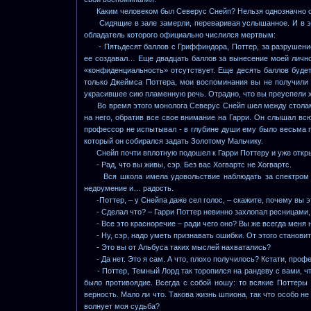
Каким человеком был Северус Снейп? Нельзя однозначно отв
Сидящие в зале замерли, переваривая услышанное. И в эт
обладатель которого официально числился мертвым:
- Пятьдесят баллов с Гриффиндора, Поттер, за разрушение 
ее создавал… Еще двадцать баллов за вынесение моей лично
«конфиденциальность» отсутствует. Еще десять баллов буде
только Джеймса Поттера, мои воспоминания вы не получили 
украсившее сию пламенную речь. Отрадно, что вы преуспели х
Во время этого монолога Северус Снейп шел между столами
на него, обратив все свое внимание на Гарри. Он слышал всю
профессор не испытывал - в глубине души ему было весьма пр
который он собирался задать Золотому Мальчику.
Снейп почти вплотную подошел к Гарри Поттеру и уже открыл 
- Рад, что вы живы, сэр. Без вас Хогвартс не Хогвартс.
Вся школа имела удовольствие наблюдать за спектром эм
недоумение и… радость.
-Поттер, – у Снейпа даже сел голос, – скажите, почему вы э
- Сделал что? – Гарри Поттер невинно захлопал ресницами, у
- Все это красноречие – ради чего оно? Вы же всегда меня
- Ну, сэр, надо уметь признавать ошибки. От этого становит
- Это вы от Альбуса таких мыслей нахватались?
- Да нет. Это я сам. А что, плохо получилось? Кстати, проф
- Поттер, Темный Лорд так торопился на рандеву с вами, что
было противоядие. Всегда с собой ношу: то всякие Поттер
верность. Мало ли что. Такова жизнь шпиона, так что особо н
волнует моя судьба?