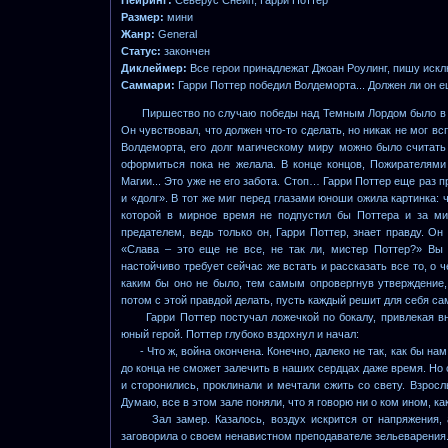
Размер:
мини
Жанр:
General
Статус:
закончен
Диклеймер:
Все герои принадлежат Джоан Роулинг, пишу исклю
Саммари:
Гарри Поттер победил Волдеморта... Должен ли он 
Пиршество по случаю победы над Темным Лордом было в сам
Он чувствовал, что должен что-то сделать, но никак не мог 
Волдеморта, его долг магическому миру можно было считать
оформиться пока не желала. В конце концов, Пожирателям
Магии... Это уже не его забота. Стоп… Гарри Поттер еще раз
и «долг». В тот же миг перед глазами юноши ожила картинка:
которой в мирное время не подпустил бы Поттера и за ми
предателем, ведь только он, Гарри Поттер, знает правду. Он
«Слава – это еще не все, не так ли, мистер Поттер?» Вы 
настойчиво требует сейчас же встать и рассказать все то, о 
каким бы оно не было, тем самым опровергнув утверждение, ч
потом с этой правдой делать, пусть каждый решит для себя са
Гарри Поттер постучал ложечкой по бокалу, привлекая вни
юный герой. Поттер глубоко вздохнул и начал:
- Что ж, война окончена. Конечно, далеко не так, как бы нам
до конца не сможет залечить в наших сердцах даже время. Но 
и сторонились, проклинали и мечтали сжить со свету. Взрос
Думаю, все в этом зале поняли, что я говорю ни о ком ином, к
Зал замер. Казалось, воздух искрится от напряжения, а 
заговорила о своем ненавистном преподавателе зельеварения